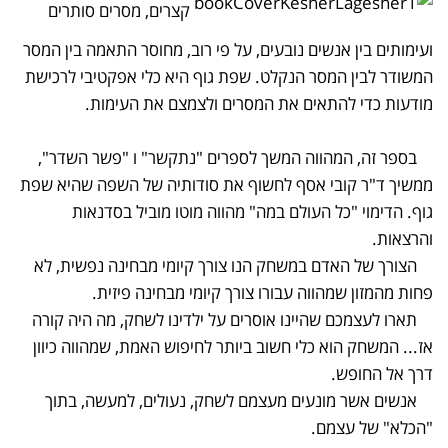
קצרים, מסרים סותרים
ועימותים בין אנשים נובעים, על פי רוב, מחוסר התאמה בין המסר
המשודר לבין המסר הנקלט. שפת גוף היא כלי אפקטיבי לרכישת
מודעות כדי להתאים את המסרים ולצמצם את העימות.
בספר זה, המהווה המשך לספרים "נתקשר" ו "פשר השדר",
ממשיך ד"ר קובי אסף לחשוף את סודותיה של השפה שהיא שפת
גוף. הדימוי "כל העולם במה" מהווה מוטו מוביל בסדנאות
והרצאות.
הצורך של האדם במשחק הנו צורך קיומי מבחינה נפשית, לא
פחות מהמזון שמהווה עבורו צורך קיומי מבחינה פיזית.
תארו לעצמכם שהיינו אוסרים על ילדינו לשחק, מה היה קורה
אז... המשחק הוא כלי חשוב ביותר לחיפוש האמת, שמהווה כיוון
דרך אל החופש.
אנשים אשר מונעים מעצמם לשחק, נעולים, למעשה, בתוך
"הכלא" של עצמם.