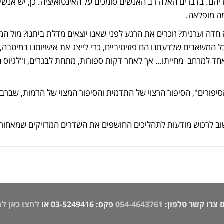
הם. בדברים האלה רב האנשים סומכים על האינטואיציה. כן, יש אנש
ה מופלאה.
חדה וערנית? זוכרים את הרגע לפני שאנו יוצאים מדלת ביתנו? מול ה
 המשאבים שלדעתנו הם פוזיטיביים, כדי לייצג את אישיותנו במיטבה, ו
ל אחד למרחב מחייתו… אך לאחר דקות ספורות, מתחת לבגדים, ו"לגיוס 
סיפורים", הסיפור הרצוי של התדמית והסיפור המצוי של הדמות, שברב
שוב לרכוש מודעות לתהליכים החושפים את השדרים המדויקים שמאחורי 
 צרו קשר טלפון:
054-4643761
פקס: 03-5249416 או
לחצו כאן ל